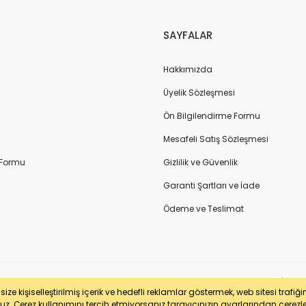
SAYFALAR
Hakkımızda
Üyelik Sözleşmesi
Ön Bilgilendirme Formu
Mesafeli Satış Sözleşmesi
 Formu
Gizlilik ve Güvenlik
Garanti Şartları ve İade
Ödeme ve Teslimat
sertifikası ile korunmaktadır. Pasfil Makine Sanayi ve Ticaret Ltd. Şti. | V
ze kişiselleştirilmiş içerik ve hedefli reklamlar göstermek, web sitesi trafiğ
uz. Çerez kullanımını tercih etmiyorsanız tarayıcınızın ayarlarından çerezleri