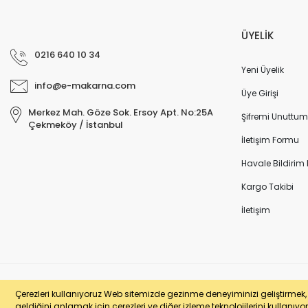
ÜYELİK
0216 640 10 34
Yeni Üyelik
info@e-makarna.com
Üye Girişi
Merkez Mah. Göze Sok. Ersoy Apt. No:25A
Şifremi Unuttum
Çekmeköy / İstanbul
İletişim Formu
Havale Bildirim
Kargo Takibi
İletişim
© e-makarna.com Tüm Hakları Saklıdır. Kredi kartı bilgileriniz 256bit SSL 
Çerezleri kullanıyoruz Web sitemizde gezinme deneyiminizi geliştirmek, si
geldiğini anlamak için çerezleri ve diğer izleme teknolojilerini kullanıyor