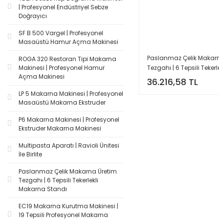
| Profesyonel Endüstriyel Sebze
Doğrayıcı
SF B 500 Vargel | Profesyonel
Masaüstü Hamur Açma Makinesi
Paslanmaz Çelik Makar
ROGA 320 Restoran Tipi Makarna
Tezgahı | 6 Tepsili Tekerle
Makinesi | Profesyonel Hamur
Açma Makinesi
Makarna Standı
36.216,58 TL
LP 5 Makarna Makinesi | Profesyonel
Masaüstü Makarna Ekstruder
P6 Makarna Makinesi | Profesyonel
Ekstruder Makarna Makinesi
Multipasta Aparatı | Ravioli Ünitesi
İle Birlite
Paslanmaz Çelik Makarna Üretim
Tezgahı | 6 Tepsili Tekerlekli
Makarna Standı
EC19 Makarna Kurutma Makinesi |
19 Tepsili Profesyonel Makarna