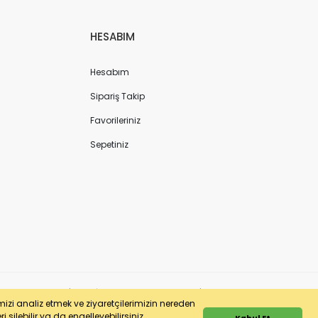
HESABIM
Hesabım
Sipariş Takip
Favorileriniz
Sepetiniz
ergi No: 7220436611 | MERSİS No: 072204366100013 | Ticaret Sicil No: 586968-0
imizi analiz etmek ve ziyaretçilerimizin nereden
 silebilir ya da engelleyebilirsiniz.