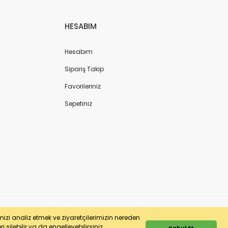
HESABIM
Hesabım
Sipariş Takip
Favorileriniz
Sepetiniz
ergi No: 7220436611 | MERSİS No: 072204366100013 | Ticaret Sicil No: 586968-0
imizi analiz etmek ve ziyaretçilerimizin nereden
 silebilir ya da engelleyebilirsiniz.