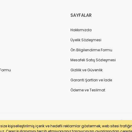
SAYFALAR
Hakkımızda
Üyelik Sözleşmesi
Ön Bilgilendirme Formu
Mesafeli Satış Sözleşmesi
 Formu
Gizlilik ve Güvenlik
Garanti Şartları ve İade
Ödeme ve Teslimat
sertifikası ile korunmaktadır. Pasfil Makine Sanayi ve Ticaret Ltd. Şti. | V
ze kişiselleştirilmiş içerik ve hedefli reklamlar göstermek, web sitesi trafiğ
uz. Çerez kullanımını tercih etmiyorsanız tarayıcınızın ayarlarından çerezleri