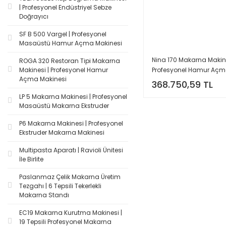
| Profesyonel Endüstriyel Sebze
Doğrayıcı
SF B 500 Vargel | Profesyonel
Masaüstü Hamur Açma Makinesi
Nina 170 Makarna Makine
ROGA 320 Restoran Tipi Makarna
Profesyonel Hamur Açm
Makinesi | Profesyonel Hamur
Açma Makinesi
Kesme Makinesi
368.750,59 TL
LP 5 Makarna Makinesi | Profesyonel
Masaüstü Makarna Ekstruder
P6 Makarna Makinesi | Profesyonel
Ekstruder Makarna Makinesi
Multipasta Aparatı | Ravioli Ünitesi
İle Birlite
Paslanmaz Çelik Makarna Üretim
Tezgahı | 6 Tepsili Tekerlekli
Makarna Standı
EC19 Makarna Kurutma Makinesi |
19 Tepsili Profesyonel Makarna