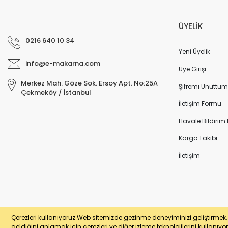
ÜYELİK
0216 640 10 34
Yeni Üyelik
info@e-makarna.com
Üye Girişi
Merkez Mah. Göze Sok. Ersoy Apt. No:25A
Şifremi Unuttum
Çekmeköy / İstanbul
İletişim Formu
Havale Bildirim
Kargo Takibi
İletişim
© e-makarna.com Tüm Hakları Saklıdır. Kredi kartı bilgileriniz 256bit SSL 
Çerezleri kullanıyoruz Web sitemizde gezinme deneyiminizi geliştirmek, si
geldiğini anlamak için çerezleri ve diğer izleme teknolojilerini kullanıyor