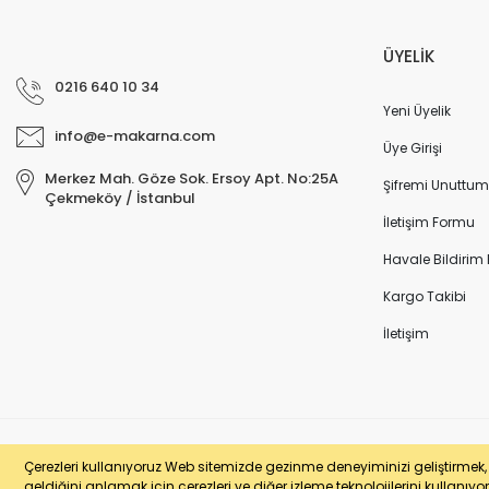
ÜYELİK
0216 640 10 34
Yeni Üyelik
info@e-makarna.com
Üye Girişi
Merkez Mah. Göze Sok. Ersoy Apt. No:25A
Şifremi Unuttum
Çekmeköy / İstanbul
İletişim Formu
Havale Bildirim
Kargo Takibi
İletişim
© e-makarna.com Tüm Hakları Saklıdır. Kredi kartı bilgileriniz 256bit SSL 
Çerezleri kullanıyoruz Web sitemizde gezinme deneyiminizi geliştirmek, si
geldiğini anlamak için çerezleri ve diğer izleme teknolojilerini kullanıyor