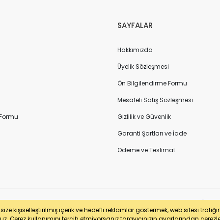
SAYFALAR
Hakkımızda
Üyelik Sözleşmesi
Ön Bilgilendirme Formu
Mesafeli Satış Sözleşmesi
 Formu
Gizlilik ve Güvenlik
Garanti Şartları ve İade
Ödeme ve Teslimat
sertifikası ile korunmaktadır. Pasfil Makine Sanayi ve Ticaret Ltd. Şti. | V
ze kişiselleştirilmiş içerik ve hedefli reklamlar göstermek, web sitesi trafiğ
uz. Çerez kullanımını tercih etmiyorsanız tarayıcınızın ayarlarından çerezleri