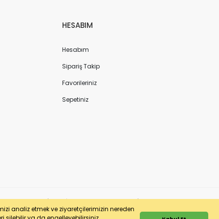
HESABIM
Hesabım
Sipariş Takip
Favorileriniz
Sepetiniz
ergi No: 7220436611 | MERSİS No: 072204366100013 | Ticaret Sicil No: 586968-0
imizi analiz etmek ve ziyaretçilerimizin nereden
 silebilir ya da engelleyebilirsiniz.