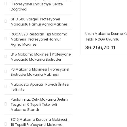
| Profesyonel Endüstriyel Sebze
Doğrayıcı
SF B 500 Vargel | Profesyonel
Masaüstü Hamur Açma Makinesi
Uzun Makarna Kesme Kal
ROGA 320 Restoran Tipi Makarna
Tekli | ROGA Uyumlu
Makinesi | Profesyonel Hamur
Açma Makinesi
36.256,70 TL
LP 5 Makarna Makinesi | Profesyonel
Masaüstü Makarna Ekstruder
P6 Makarna Makinesi | Profesyonel
Ekstruder Makarna Makinesi
Multipasta Aparatı | Ravioli Ünitesi
İle Birlite
Paslanmaz Çelik Makarna Üretim
Tezgahı | 6 Tepsili Tekerlekli
Makarna Standı
EC19 Makarna Kurutma Makinesi |
19 Tepsili Profesyonel Makarna