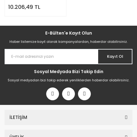
Imperia Restoran Tipi
10.206,49 TL
Uyumlu
E-Bülten'e Kayıt Olun
Haber listemize kayıt olarak kampanyalardan, haberdar olabilirsiniz.
Kayıt Ol
Sosyal Medyada Bizi Takip Edin
Sosyal medyadan bizi takip ederek yeniliklerden haberdar olabilirsiniz.
İLETİŞİM