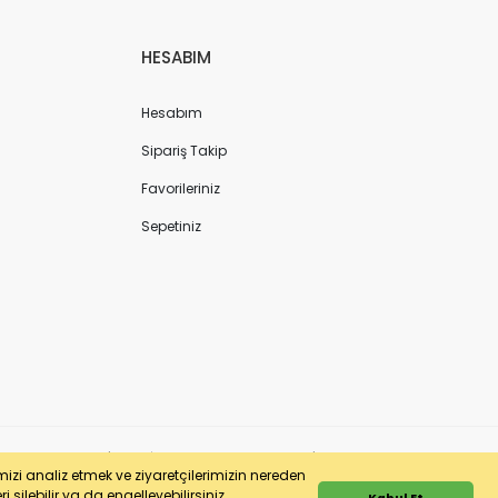
HESABIM
Hesabım
Sipariş Takip
Favorileriniz
Sepetiniz
ergi No: 7220436611 | MERSİS No: 072204366100013 | Ticaret Sicil No: 586968-0
imizi analiz etmek ve ziyaretçilerimizin nereden
 silebilir ya da engelleyebilirsiniz.