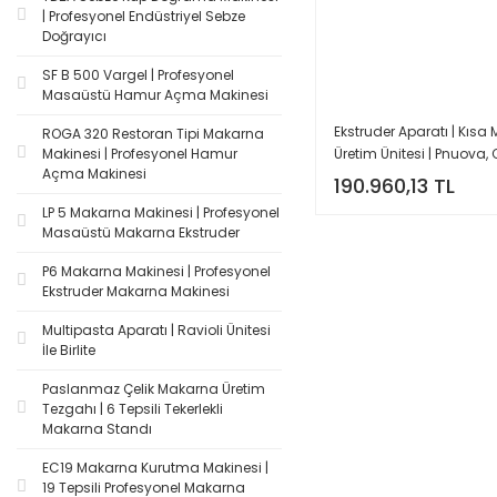
| Profesyonel Endüstriyel Sebze
Doğrayıcı
SF B 500 Vargel | Profesyonel
Masaüstü Hamur Açma Makinesi
Ekstruder Aparatı | Kısa
ROGA 320 Restoran Tipi Makarna
Üretim Ünitesi | Pnuova, C
Makinesi | Profesyonel Hamur
Açma Makinesi
Nina Uyumlu
190.960,13 TL
LP 5 Makarna Makinesi | Profesyonel
Masaüstü Makarna Ekstruder
P6 Makarna Makinesi | Profesyonel
Ekstruder Makarna Makinesi
Multipasta Aparatı | Ravioli Ünitesi
İle Birlite
Paslanmaz Çelik Makarna Üretim
Tezgahı | 6 Tepsili Tekerlekli
Makarna Standı
EC19 Makarna Kurutma Makinesi |
19 Tepsili Profesyonel Makarna