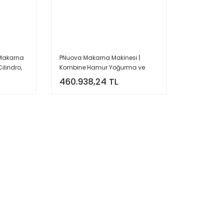
 Makarna
PNuova Makarna Makinesi |
ilindro,
Kombine Hamur Yoğurma ve
Açma Makinesi
460.938,24 TL