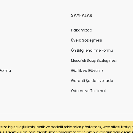
SAYFALAR
Hakkımızda
Üyelik Sözleşmesi
Ön Bilgilendirme Formu
Mesafeli Satış Sözleşmesi
 Formu
Gizlilik ve Güvenlik
Garanti Şartları ve İade
Ödeme ve Teslimat
sertifikası ile korunmaktadır. Pasfil Makine Sanayi ve Ticaret Ltd. Şti. | V
ze kişiselleştirilmiş içerik ve hedefli reklamlar göstermek, web sitesi trafiğ
uz. Çerez kullanımını tercih etmiyorsanız tarayıcınızın ayarlarından çerezleri