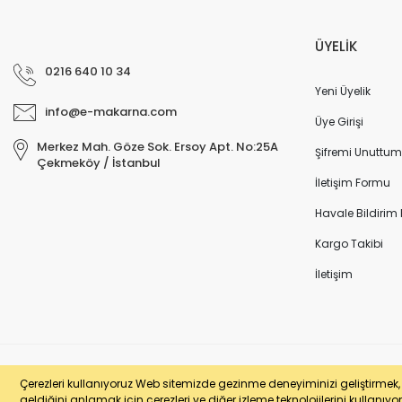
ÜYELİK
0216 640 10 34
Yeni Üyelik
info@e-makarna.com
Üye Girişi
Merkez Mah. Göze Sok. Ersoy Apt. No:25A
Şifremi Unuttum
Çekmeköy / İstanbul
İletişim Formu
Havale Bildirim
Kargo Takibi
İletişim
© e-makarna.com Tüm Hakları Saklıdır. Kredi kartı bilgileriniz 256bit SSL 
Çerezleri kullanıyoruz Web sitemizde gezinme deneyiminizi geliştirmek, si
geldiğini anlamak için çerezleri ve diğer izleme teknolojilerini kullanıyor