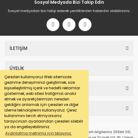
Sosyal Medyada Bizi Takip Edin
Sosyal medyadan bizi takip ederek yeniliklerden haberdar olabilirsiniz.
İLETİŞİM
ÜYELİK
Çerezleri kullanıyoruz Web sitemizde
gezinme deneyiminizi geliştirmek, size
SAYFALAR
kişiselleştirilmiş içerik ve hedefli reklamlar
göstermek, web sitesi trafiğimizi analiz
etmek ve ziyaretçilerimizin nereden
geldiğini anlamak için çerezleri ve diğer
HESABIM
izleme teknolojilerini kullanıyoruz. Çerez
kullanımını tercih etmiyorsanız
tarayıcınızın ayarlarından çerezleri silebilir
ya da engelleyebilirsiniz.
© e-makarna.com Tüm Hakları Saklıdır. Kredi kartı bilgileriniz 256bit SSL
Aydınlatma metnimiz için tıklayınız.
sertifikası ile korunmaktadır. Pasfil Makine Sanayi ve Ticaret Ltd. Şti. | Vergi